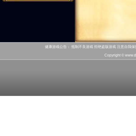
健康游戏公告： 抵制不良游戏 拒绝盗版游戏 注意自我保
Copyright © www