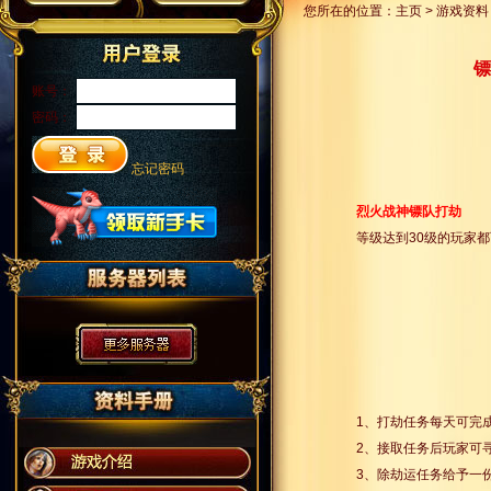
您所在的位置：
主页
>
游戏资料
镖
账号：
密码：
忘记密码
烈火战神镖队打劫
等级达到30级的玩家都可
1、打劫任务每天可完成
2、接取任务后玩家可寻找
3、除劫运任务给予一份