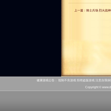
上一篇：
骑士兵场 烈火战
健康游戏公告： 抵制不良游戏 拒绝盗版游戏 注意自我保
Copyright © www