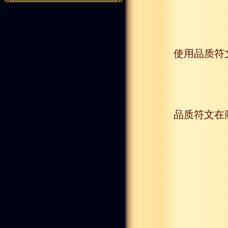
使用品质符文
品质符文在商城