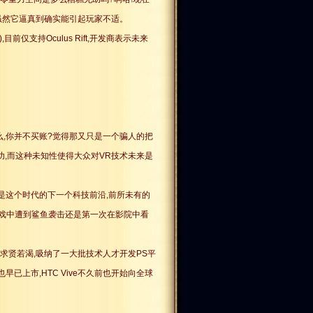
,虽然它逼真到确实能引起玩家不适。
前仅支持Oculus Rift,开发商表示未来
怎么,你并不买账?觉得那又只是一个骗人的把
功,而这种未知性使得大众对VR技术未来是
是这个时代的下一个科技前沿,前所未有的
游戏中遭到鲨鱼袭击还是第一次在影院中看
求贤若渴,吸纳了一大批技术人才开发PS平
者也早已上市,HTC Vive不久前也开始向全球