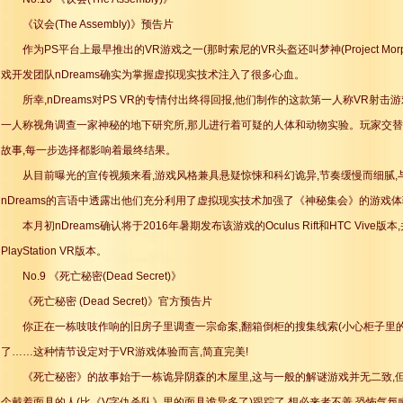
《议会(The Assembly)》预告片
作为PS平台上最早推出的VR游戏之一(那时索尼的VR头盔还叫梦神(Project Morpheu
戏开发团队nDreams确实为掌握虚拟现实技术注入了很多心血。
所幸,nDreams对PS VR的专情付出终得回报,他们制作的这款第一人称VR射
一人称视角调查一家神秘的地下研究所,那儿进行着可疑的人体和动物实验。玩家交替
故事,每一步选择都影响着最终结果。
从目前曝光的宣传视频来看,游戏风格兼具悬疑惊悚和科幻诡异,节奏缓慢而细腻
nDreams的言语中透露出他们充分利用了虚拟现实技术加强了《神秘集会》的游戏
本月初nDreams确认将于2016年暑期发布该游戏的Oculus Rift和HTC Vive版本
PlayStation VR版本。
No.9 《死亡秘密(Dead Secret)》
《死亡秘密 (Dead Secret)》官方预告片
你正在一栋吱吱作响的旧房子里调查一宗命案,翻箱倒柜的搜集线索(小心柜子里的
了……这种情节设定对于VR游戏体验而言,简直完美!
《死亡秘密》的故事始于一栋诡异阴森的木屋里,这与一般的解谜游戏并无二致,
个戴着面具的人(比《V字仇杀队》里的面具诡异多了)跟踪了,想必来者不善,恐怖气