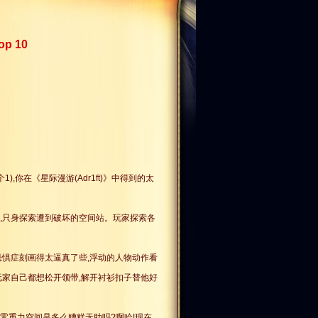
p 10
n
,你在《星际漫游(Adr1ft)》中得到的太
,只身探索遭到破坏的空间站。玩家探索各
恐惧症刻画得太逼真了些,浮动的人物动作看
玩家自己都想松开领带,解开衬衫扣子替他好
在零重力空间是多么糟糕无助吗?啊哈!现在