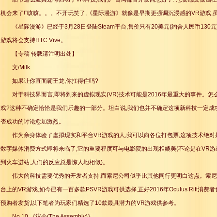
机会来了!”咳咳。。。不开玩笑了,《星际漫游》就像是早期更强调沉浸感的VR游戏
《星际漫游》已经于3月28日登陆Steam平台,售价只有20美元(约合人民币130元),目
游戏将会支持HTC Vive。
【专稿 转载请注明出处】
文/Milk
如果让你直面霸王龙,你扛得住吗?
对于科技界而言,即将到来的虚拟现实(VR)技术可能是2016年最重大的事件。
戏?这种不确定恰恰是我们乐趣的一部分。坦白说,我们也并不确定这项新科技一定成
否成功的讨论愈加激烈。
作为亲身体验了虚拟现实和平台VR游戏的人,我可以向各位打包票,这项技术绝对
数字媒体消费方式即将来临了,它的重要程度可与电影院的出现相媲美(不论是在VR
到火车进站,人们的反应总是惊人地相似)。
伟大的科技需要优秀的开发者支持,而索尼公司似乎比其他同行更明白这点。索尼
台上的VR游戏,如今已有一百多款PSVR游戏可供选择,正好2016年Oculus Rift消费
预购者发货,以下笔者为玩家们精选了10款最具潜力的VR游戏供参考。
No.10 《议会(The Assembly)》