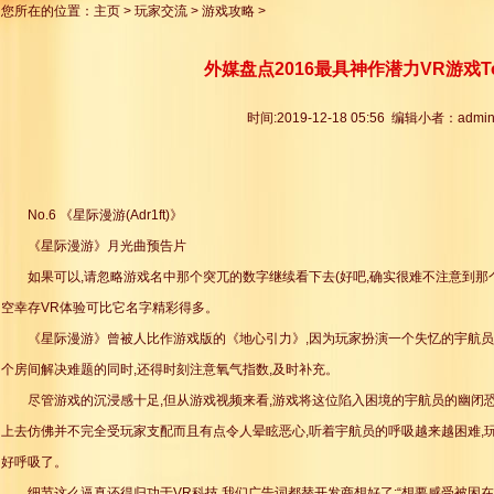
您所在的位置：
主页
>
玩家交流
>
游戏攻略
>
外媒盘点2016最具神作潜力VR游戏To
时间:2019-12-18 05:56 编辑小者：admi
No.6 《星际漫游(Adr1ft)》
《星际漫游》月光曲预告片
如果可以,请忽略游戏名中那个突兀的数字继续看下去(好吧,确实很难不注意到那个1)
空幸存VR体验可比它名字精彩得多。
《星际漫游》曾被人比作游戏版的《地心引力》,因为玩家扮演一个失忆的宇航员
个房间解决难题的同时,还得时刻注意氧气指数,及时补充。
尽管游戏的沉浸感十足,但从游戏视频来看,游戏将这位陷入困境的宇航员的幽闭
上去仿佛并不完全受玩家支配而且有点令人晕眩恶心,听着宇航员的呼吸越来越困难,
好呼吸了。
细节这么逼真还得归功于VR科技,我们广告词都替开发商想好了:“想要感受被困