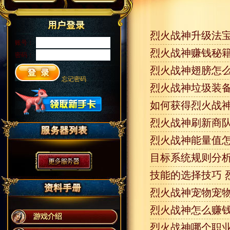
烈火战神升级法宝
账号：
烈火战神赚钱秘籍
密码：
烈火战神翅膀怎么
忘记密码
烈火战神垃圾装备
如何获得烈火战神
烈火战神刷新商队
烈火战神能量值怎
目标系统规则分析
技能的选择技巧 
烈火战神宠物宠物
烈火战神怎么赚钱
烈火战神哪个职业