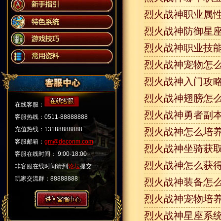
烈火战神职业属
烈火战神防御星座
烈火战神职业技能
烈火战神宠物怎么
烈火战神入门攻略
烈火战神翅膀怎么
在线客服：
烈火战神勇者副本
客服热线：0511-88888888
充值热线：13188888888
烈火战神怎么培
客服邮箱：
gm@deconm.com
烈火战神坐骑获取
客服在线时间： 9:00-18:00
烈火战神怎么获得
非客服在线时间请到
论坛
提交
玩家交流群：88888888
烈火战神装备怎么
烈火战神宠物培养
烈火战神星座系统