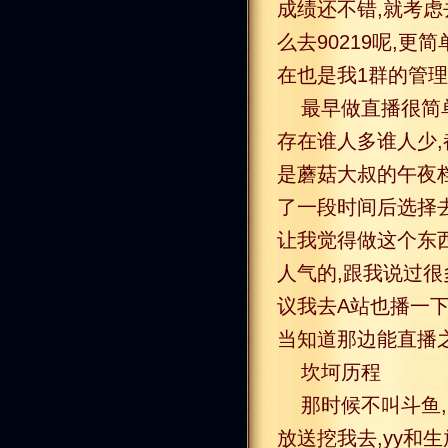
成绩还不错,就考虑
么去90219呢,更
在也是我1群的管
最早做直播很简单
存在谁人多谁人少,
是蘑菇大叔的午夜档经
了一段时间后选择去了9
让我觉得做这个东西
人气的,跟我说过很
议我去A站也播一下
当知道那边能直播
坎坷历程
那时候不叫斗鱼,
放送挖我去,yy和