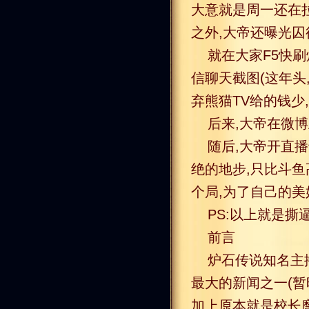
大意就是周一还在拉
之外,大帝还曝光
就在大家F5快刷
信聊天截图(这年头
弃熊猫TV给的钱少
后来,大帝在微
随后,大帝开直播
绝的地步,只比斗
个局,为了自己的美
PS:以上就是撕
前言
炉石传说知名主播
最大的新闻之一(暂
加上原本就是校长麾