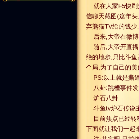
就在大家F5快刷
信聊天截图(这年头
弃熊猫TV给的钱少
后来,大帝在微
随后,大帝开直播
绝的地步,只比斗
个局,为了自己的美
PS:以上就是撕
八卦:跳槽事件发
炉石八卦
斗鱼tv炉石传说
目前焦点已经转
下面就让我们一起