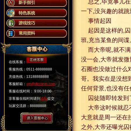
总之,毕竟事儿
一下,没兴趣的就跳
事情起因
起因是这样的,
班,充当某鱼的间谍
而大帝呢,就不满
没一会,大帝就发微
在线客服：
石圈也没做过什么
客服热线：0511-88888888
充值热线：13188888888
哥。我实在是没想
客服邮箱：
gm@deconm.com
任何背景,也没有任
客服在线时间： 9:00-18:00
囚徒随即转发到了
非客服在线时间请到
论坛
提交
玩家交流群：88888888
大帝这时候就忍
大意就是周一还在拉
之外,大帝还曝光