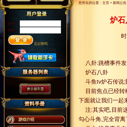
您所在的位置：
主页
>
新闻公告
炉石
账号：
密码：
时
忘记密码
八卦:跳槽事件发
炉石八卦
斗鱼tv炉石传说
目前焦点已经转
下面就让我们一起
注:其实吧,目
勾心斗角,完全背