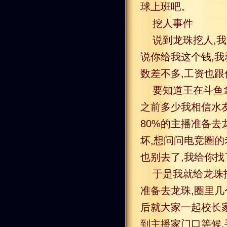
球上班吧。
挖人事件
说到龙珠挖人,
说你给我这个钱,我
数差不多,工资也跟
要知道王在斗鱼
之前多少我相信水
80%的主播准备去
坏,想问问电竞圈的
也别去了,我给你
于是我就给龙珠
准备去龙珠,圈里
后就大家一起校长家
到主播家门口等候,