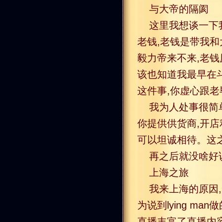
与大帝的隔阂
这里我想谈一下
老钱,老钱是带我
毅力帝来不来,老钱
该也知道我最早在斗
这件事,你虚心跟
我为人处事很简
你提供供货商,开
可以坦诚相待。这
再之后就没啥好
上海之旅
我来上海的原因,
为说到lying m
直播丰富了直播内