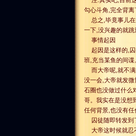
注:其实吧,目
勾心斗角,完全背
总之,毕竟事儿
一下,没兴趣的就跳
事情起因
起因是这样的,
班,充当某鱼的间谍
而大帝呢,就不满
没一会,大帝就发微
石圈也没做过什么
哥。我实在是没想
任何背景,也没有任
囚徒随即转发到了
大帝这时候就忍