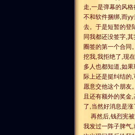
走,一是弹幕的风格
不和软件捆绑,而y
去。于是短暂的登陆
同我都还没签字,
圈签的第一个合同。
挖我,我拒绝了,现
多人也都知道,如果
际上还是挺纠结的,
愿意交他这个朋友。
且还有额外的奖金,
了,当然好消息是涨
再然后,钱烈宪
我发过一阵子脾气