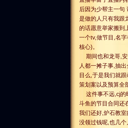
后因为少帮主一句 
是做的人只有我跟龙
的话愿意举家搬到上
一个tv,做节目,名
核心)。
期间也和龙哥,
人都一摊子事,抽出
目么,于是我们就跟
策划案以及预算全
这件事不远,cj
斗鱼的节目合同还
我们还好,炉石教室
没领过钱呢,也几个