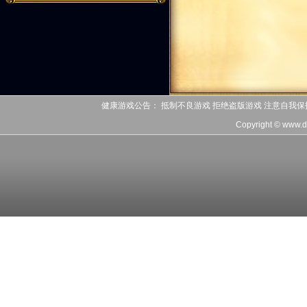
健康游戏公告： 抵制不良游戏 拒绝盗版游戏 注意自我保
Copyright © www