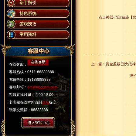
点击神器·厄运遗迹【武
上一篇：
黄金圣殿 烈火战
在线客服：
客服热线：0511-88888888
殿
充值热线：13188888888
客服邮箱：
gm@deconm.com
客服在线时间： 9:00-18:00
非客服在线时间请到
论坛
提交
玩家交流群：88888888