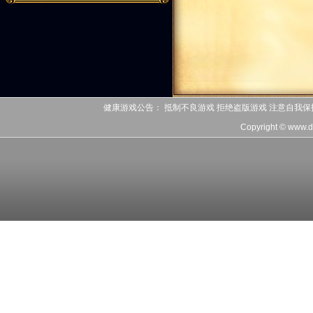
健康游戏公告： 抵制不良游戏 拒绝盗版游戏 注意自我保
Copyright © www